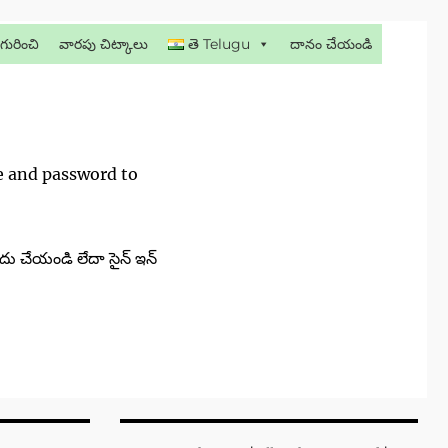
గురించి
వారపు చిట్కాలు
తె Telugu
దానం చేయండి
me and password to
దు చేయండి లేదా సైన్ ఇన్