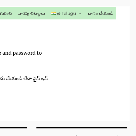
గురించి
వారపు చిట్కాలు
తె Telugu
దానం చేయండి
me and password to
దు చేయండి లేదా సైన్ ఇన్