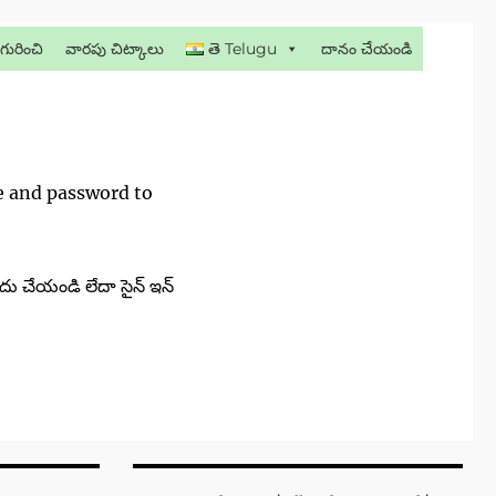
గురించి
వారపు చిట్కాలు
తె Telugu
దానం చేయండి
me and password to
దు చేయండి లేదా సైన్ ఇన్