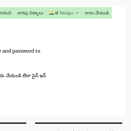
గురించి
వారపు చిట్కాలు
తె Telugu
దానం చేయండి
me and password to
దు చేయండి లేదా సైన్ ఇన్