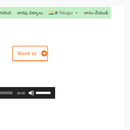
గురించి
వారపు చిట్కాలు
తె Telugu
దానం చేయండి
Week 19
శబ్ఢాన్ని
00:00
పెంచుటకు
లేదా
తగ్గించుటకు
అప్/