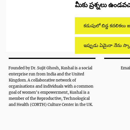
మీకు ప్రశ్నలు ఉండవచ
కడుపులో బిడ్డ కదలికలు 
ఇప్పుడు ఏమైనా నేను స్క
Founded by Dr. Sujit Ghosh, Kushal is a social
Emai
enterprise run from India and the United
Kingdom. A collaborative network of
organisations and individuals with a common
goal of women's empowerment, Kushal is a
member of the Reproductive, Technological
and Health (CORTH) Culture Center in the UK.