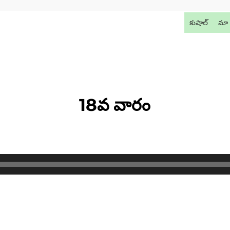
కుషాల్
మా 
18వ వారం