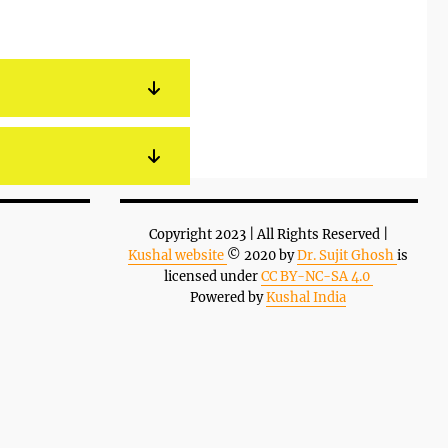
డౌన్
ఆరో
మీటలను
వాడండి.
Copyright 2023 | All Rights Reserved |
Kushal website
© 2020 by
Dr. Sujit Ghosh
is
licensed under
CC BY-NC-SA 4.0
Powered by
Kushal India