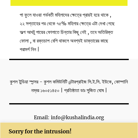
পা ফুলে যাওয়া গর্ভবতী মহিলাদের ক্ষেত্রে প্রায়ই হয়ে থাকে ,
২২ সপ্তাহের পর থেকে ৭৫% মহিলার ক্ষেত্রে এটা দেখা গেছে
অল্প আধটু পায়ের ফোলাতে চিন্তার কিছু নেই , তবে অতিরিক্ত
ফোলা , বা রক্তচাপ বেশি থাকলে অবশ্যই ডাক্তারের কাছে
পরামর্শ নিন |
কুশল ইন্ডিয়া স্পন্সর - কুশল কমিউনিটি এন্টারপ্রাইজ সি.ই.সি. ইউকে, কোম্পানি
নম্বর ১৬০৫১৪৫০ | প্রতিষ্ঠাতা ডাঃ সুজিত ঘোষ |
Email: info@kushalindia.org
Sorry for the intrusion!