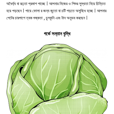
অধৈর্য্য বা রূঢ়তা প্রকাশ পাচ্ছে | আপনার নিজের ও শিশুর সুস্থতা নিয়ে চিন্তিত
হয়ে পড়ছেন | পায়ে ফোলা র জন্য জুতো বা চটি পড়তে অসুবিধে হচ্ছে | আপনার
পেটের চারপাশে ত্বক শুষ্কতা , চুলকুনি এবং টান অনুভব করছেন |
গর্ভে সন্তান বৃদ্ধি