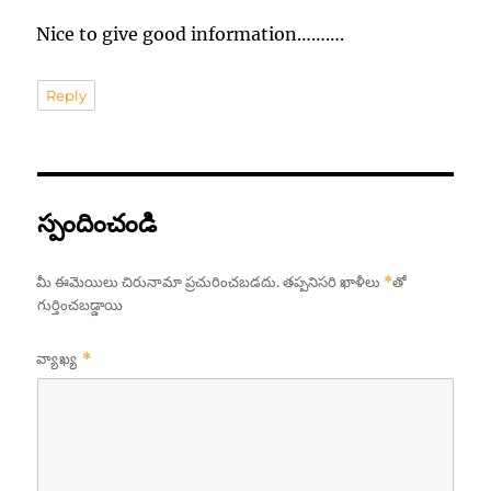
Nice to give good information……….
Reply
స్పందించండి
మీ ఈమెయిలు చిరునామా ప్రచురించబడదు.
తప్పనిసరి ఖాళీలు
*
‌తో
గుర్తించబడ్డాయి
వ్యాఖ్య
*