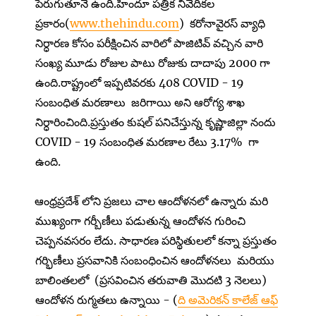
పెరుగుతూనే ఉంది.హిందూ పత్రిక నివేదికల
ప్రకారం(
www.thehindu.com
) కరోనావైరస్ వ్యాధి
నిర్ధారణ కోసం పరీక్షించిన వారిలో పాజిటివ్ వచ్చిన వారి
సంఖ్య మూడు రోజుల పాటు రోజుకు దాదాపు 2000 గా
ఉంది.రాష్ట్రంలో ఇప్పటివరకు 408 COVID - 19
సంబంధిత మరణాలు జరిగాయి అని ఆరోగ్య శాఖ
నిర్ధారించింది.ప్రస్తుతం కుషల్ పనిచేస్తున్న కృష్ణాజిల్లా నందు
COVID - 19 సంబంధిత మరణాల రేటు 3.17% గా
ఉంది.
ఆంధ్రప్రదేశ్ లోని ప్రజలు చాల ఆందోళనలో ఉన్నారు మరి
ముఖ్యంగా గర్బీణీలు పడుతున్న ఆందోళన గురించి
చెప్పనవసరం లేదు. సాధారణ పరిస్థితులలో కన్నా ప్రస్తుతం
గర్భిణీలు ప్రసవానికి సంబంధించిన ఆందోళనలు మరియు
బాలింతలలో (ప్రసవించిన తరువాతి మొదటి 3 నెలలు)
ఆందోళన రుగ్మతలు ఉన్నాయి - (
ది అమెరికన్ కాలేజ్ ఆఫ్