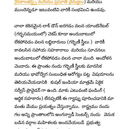
గైనకాలజిస్ట్స్ మరియు ప్రసూతి వైద్యులు
) మరియు
ముందెన్నడూ ఇటువంటివి వారికీ సంభవించి ఉండవు.
చాలా కఠినమైన లాక్ డౌన్ జరగడం వలన యాంటినేటల్
(గర్భసమయంలో) చెకప్ కూడా అందుబాటులో
లేకపోవడం వలన లబ్ధిదారులు (గర్భిణీ స్త్రీలు ) వారికీ
కావలసిన సహాయ సహకారాలు మరియు సూచనలు
అందుబాటులో లేకపోవడం వలన చాలా మంది ఆందోళన
చెందారు. ఈ ప్రాంతం నందు గర్భిణీ స్త్రీలకు మానసిక
మరియు భావోద్వేగ సంబంధిత ఆరోగ్యం పట్ల విషయాలను
తెలియచేయడానికి కుషల్ ఇండియా మాత్రమే ఏకైక
సర్వీస్ ప్రొవైడర్ గా ఉంది. మాకు ఎటువంటి ఫండింగ్ (
ఆర్ధిక సహకారం) లేనప్పటికీ ఈ గ్యాప్ను పూరించడానికి మా
వంతు మేము ప్రయత్నం చేస్తున్నాము. రాష్ట్రము నందు
గల అన్ని ప్రాంతాలలోని అంగన్వాడీ సెంటర్స్ నందు వెనుక
బడిన వర్గాల మహిళలకు అందచేయబడే ప్రభుత్వ