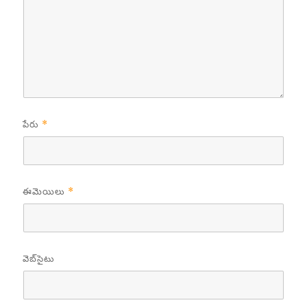
పేరు
*
ఈమెయిలు
*
వెబ్‌సైటు