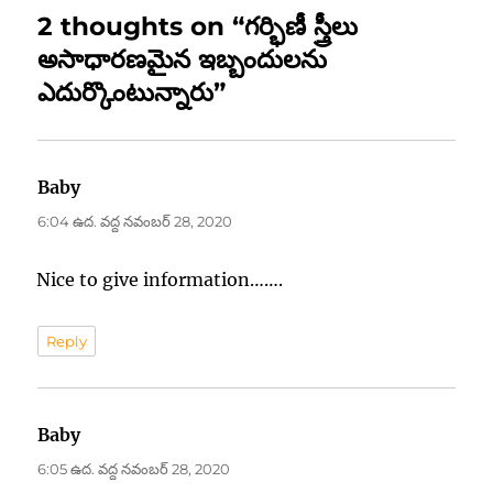
2 thoughts on “గర్భిణీ స్త్రీలు
అసాధారణమైన ఇబ్బందులను
ఎదుర్కొంటున్నారు”
Baby
అంటున్నారు:
6:04 ఉద. వద్ద నవంబర్ 28, 2020
Nice to give information…….
Reply
Baby
అంటున్నారు:
6:05 ఉద. వద్ద నవంబర్ 28, 2020