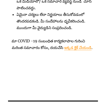
ఒక మీడియాలో/ ఒక సమాచార వ్యవస్థ నుండి చూసి
పాటించవద్దు.
ఏమైనా చర్యలు లేదా నిర్ణయాలు తీసుకోవడంలో
తొందరపడకండి. మీ సందేహాలను ధృవీకరించండి.
ముందుగా మీ వైద్యుడిని సంప్రదించండి.
మా COVID -19 సంబంధిత కార్యకలాపాల గురించి
మరింత సమాచారం కోసం, దయచేసి
ఇక్కడ క్లిక్ చేయండి
.