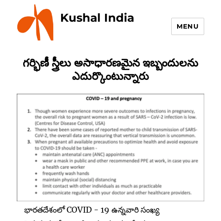
Kushal India
MENU
గర్భిణీ స్త్రీలు అసాధారణమైన ఇబ్బందులను
ఎదుర్కొంటున్నారు
భారతదేశంలో COVID - 19 ఉన్నవారి సంఖ్య