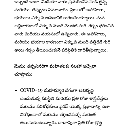
ఇబ్బంది ఇంకా మీడియా వారు ప్రచురించిన హెడ్ లైన్స్
మరియు తప్పుడు సమాచారం ప్రజలలో అపోహలు,
భయాలు ఎక్కువ అవడానికి కారణమయ్యాయి. మన
లబ్ధిదారులలో ఎక్కువ మంది మొదటి సారి గర్భం ధరించిన
వారు మరియు వయసులో ఉన్నవారు. ఈ అపోహలు,
మరియు భయాల కారణంగా ఎక్కువ మంది వత్తిడికి గురి
అయి గర్భం తీయించుకునే పరిస్థితికి దారితీస్తున్నాయి.
మేము తప్పనిసరిగా మహిళలకు సలహా ఇచ్చేలా
చూస్తాము –
COVID-19 మహమ్మారి వేగంగా అభివృద్ధి
చెందుతున్న పరిస్థితి మరియు ప్రతి రోజు శాస్త్రవేత్తలు
మరియు పరిశోధకులు వైరస్ యొక్క ప్రభావాన్ని ఎలా
నిరోధించాలో మరియు తగ్గించవచ్చో మరింత
తెలుసుకుంటున్నారు. దాదాపుగా ప్రతి రోజు క్రొత్త