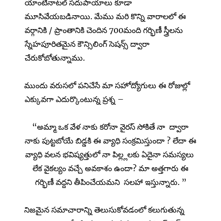
యాంటినాటల్ సదుపాయాలు కూడా
మూసివేయబడినాయి. మేము మరి కొన్ని వారాలలో ఈ
వర్గానికి / ప్రాంతానికి చెందిన 700మంది గర్భిణీ స్త్రీలను
స్నేహపూరితమైన కౌన్సిలింగ్ సెషన్స్ ద్వారా
చేరుకోబోతున్నాము.
ముందు వరుసలో పనిచేసే మా సహోద్యోగులు ఈ రోజుల్లో
ఎక్కువగా ఎదుర్కొంటున్న ప్రశ్న –
“అమ్మా ఒక వేళ నాకు కరోనా వైరస్ సోకితే నా ద్వారా
నాకు పుట్టబోయే బిడ్డకి ఈ వ్యాధి సంక్రమిస్తుందా ? లేదా ఈ
వ్యాధి వలన భవిష్యత్తులో నా పిల్ల్లలకు ఏదైనా సమస్యలు
లేక వైకల్యం వచ్చే అవకాశం ఉందా? మా అత్తగారు ఈ
గర్భిణీ వద్దని తీపించేయమని సలహా ఇస్తున్నారు. ”
నిజమైన సమాచారాన్ని తెలుసుకోవడంలో కలుగుతున్న