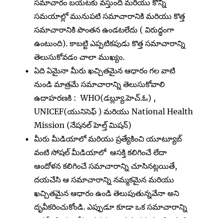
సమాచారం బయటకు వస్తుంది మరియు కొన్ని
సమయాల్లో మునుపటి సమాచారానికి మరియు కొత్త
సమాచారానికి పొంతన ఉండటలేదు ( విరుద్ధంగా
ఉంటుంది). కాబట్టి ఎప్పటికపుడు కొత్త సమాచారాన్ని
తెలుసుకోవడం చాలా ముఖ్యం.
ఏది ఏమైనా మీరు ఖచ్చితమైన ఆధారం గల వాటి
నుండి మాత్రమే సమాచారాన్ని తెలుసుకోవాలి
ఉదాహరణకి : WHO(డబ్ల్యూ.హెచ్.ఓ) ,
UNICEF(యునిసెఫ్ ) మరియు National Health
Mission (నేషనల్ హెల్త్ మిషన్)
మీరు మీడియాలో మరియు ప్రత్యేకించి యూట్యూబ్
వంటి సోషల్ మీడియాలో ఆసక్తి కలిగించే లేదా
ఆందోళన కలిగించే సమాచారాన్ని చూసినట్లయితే,
దయచేసి ఆ సమాచారాన్ని నమ్మకమైన మరియు
ఖచ్చితమైన ఆధారం ఉండి తెలుపుతున్నవేనా అని
దృవీకరించుకోండి. ఎప్పుడూ కూడా ఒక సమాచారాన్ని