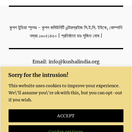
কুশল ইন্ডিয়া স্পন্সর - কুশল কমিউনিটি এন্টারপ্রাইজ সি.ই.সি. ইউকে, কোম্পানি
নম্বর ১৬০৫১৪৫০ | প্রতিষ্ঠাতা ডাঃ সুজিত ঘোষ |
Email: info@kushalindia.org
Sorry for the intrusion!
This website uses cookies to improve your experience.
We\'ll assume you\'re ok with this, but you can opt-out
if you wish.
Copyright 2023 | All Rights Reserved |
Kushal website
© 2020 by
Dr. Sujit Ghosh
is
ACCEPT
licensed under
CC BY-NC-SA 4.0
Powered by
Kushal India
Cookie settings