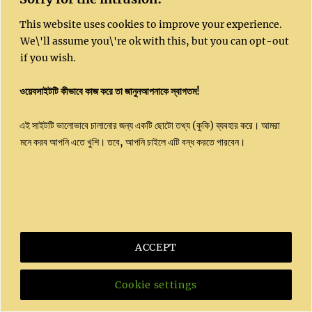
Copyright 2023 | All Rights Reserved |
This website uses cookies to improve your experience.
Kushal website
© 2020 by
Dr. Sujit Ghosh
is
We\'ll assume you\'re ok with this, but you can opt-out
licensed under
CC BY-NC-SA 4.0
if you wish.
Powered by
Kushal India
ওয়েবসাইটটি কীভাবে কাজ করে তা জানুনআপনাকে স্বাগতম!
এই সাইটটি ভালোভাবে চালানোর জন্য একটি ছোটো তথ্য (কুকি) ব্যবহার করে। আমরা
মনে করব আপনি এতে খুশি। তবে, আপনি চাইলে এটি বন্ধ করতে পারবেন।
ACCEPT
Cookie settings