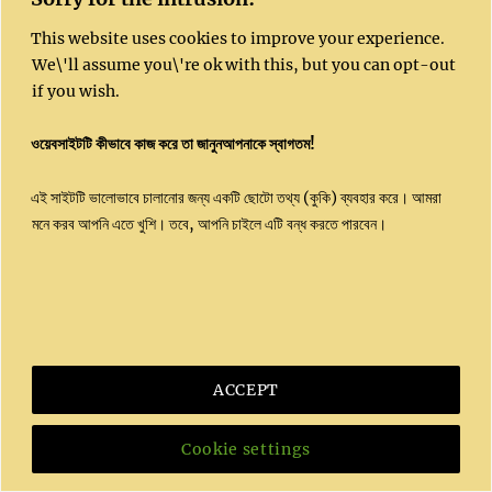
Copyright 2023 | All Rights Reserved |
This website uses cookies to improve your experience.
Kushal website
© 2020 by
Dr. Sujit Ghosh
is
We\'ll assume you\'re ok with this, but you can opt-out
licensed under
CC BY-NC-SA 4.0
if you wish.
Powered by
Kushal India
ওয়েবসাইটটি কীভাবে কাজ করে তা জানুনআপনাকে স্বাগতম!
এই সাইটটি ভালোভাবে চালানোর জন্য একটি ছোটো তথ্য (কুকি) ব্যবহার করে। আমরা
মনে করব আপনি এতে খুশি। তবে, আপনি চাইলে এটি বন্ধ করতে পারবেন।
ACCEPT
Cookie settings