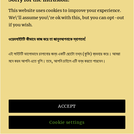
Copyright 2023 | All Rights Reserved |
This website uses cookies to improve your experience.
Kushal website
© 2020 by
Dr. Sujit Ghosh
is
We\'ll assume you\'re ok with this, but you can opt-out
licensed under
CC BY-NC-SA 4.0
if you wish.
Powered by
Kushal India
ওয়েবসাইটটি কীভাবে কাজ করে তা জানুনআপনাকে স্বাগতম!
এই সাইটটি ভালোভাবে চালানোর জন্য একটি ছোটো তথ্য (কুকি) ব্যবহার করে। আমরা
মনে করব আপনি এতে খুশি। তবে, আপনি চাইলে এটি বন্ধ করতে পারবেন।
ACCEPT
Cookie settings